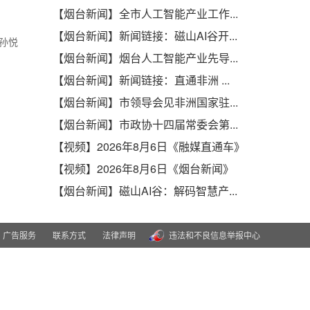
【烟台新闻】全市人工智能产业工作...
【烟台新闻】新闻链接：磁山AI谷开...
:孙悦
【烟台新闻】烟台人工智能产业先导...
【烟台新闻】新闻链接：直通非洲 ...
【烟台新闻】市领导会见非洲国家驻...
【烟台新闻】市政协十四届常委会第...
【视频】2026年8月6日《融媒直通车》
【视频】2026年8月6日《烟台新闻》
【烟台新闻】磁山AI谷：解码智慧产...
广告服务
联系方式
法律声明
违法和不良信息举报中心