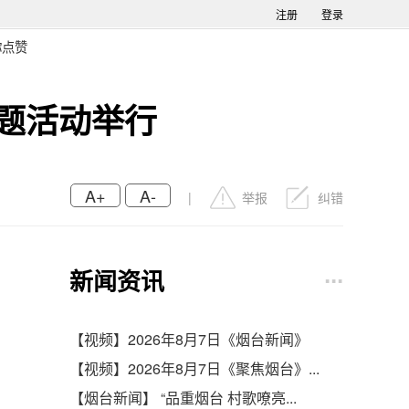
注册
登录
你点赞
主题活动举行
A+
A-
|
举报
纠错
∙∙∙
新闻资讯
【视频】2026年8月7日《烟台新闻》
【视频】2026年8月7日《聚焦烟台》...
【烟台新闻】 “品重烟台 村歌嘹亮...