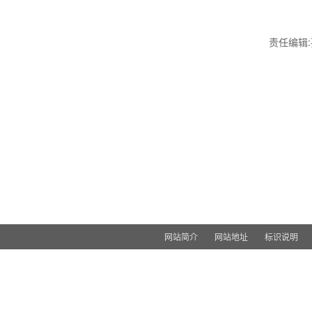
责任编辑
网站简介
网站地址
标识说明