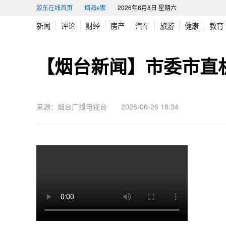
胶东在线首页
烟海e家
2026年8月8日 星期六
新闻
评论
财经
房产
汽车
旅游
健康
教育
【烟台新闻】市委市直
来源：烟台广播电视台 2026-06-26 18:34