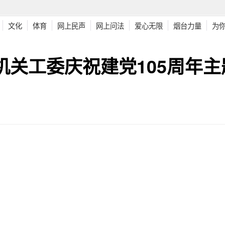
文化
体育
网上民声
网上问法
爱心无限
烟台力量
为
机关工委庆祝建党105周年