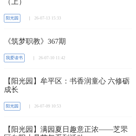
（上）
阳光园
|
26-07-13 15:33
《筑梦职教》367期
我爱读书
|
26-07-10 11:42
【阳光园】牟平区：书香润童心 六修砺
成长
阳光园
|
26-07-09 10:53
【阳光园】满园夏日趣意正浓——芝罘