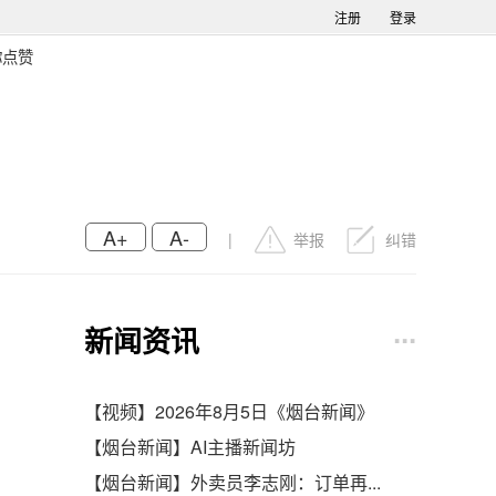
注册
登录
你点赞
A+
A-
|
举报
纠错
∙∙∙
新闻资讯
【视频】2026年8月5日《烟台新闻》
【烟台新闻】AI主播新闻坊
【烟台新闻】外卖员李志刚：订单再...