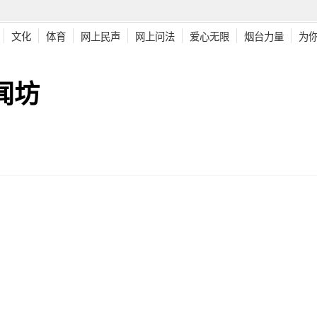
文化
体育
网上民声
网上问法
爱心无限
烟台力量
为
闻坊