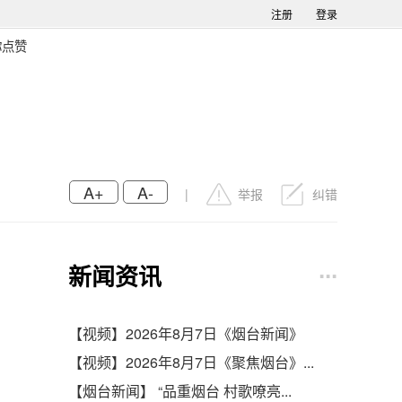
注册
登录
你点赞
A+
A-
|
举报
纠错
∙∙∙
新闻资讯
【视频】2026年8月7日《烟台新闻》
【视频】2026年8月7日《聚焦烟台》...
【烟台新闻】 “品重烟台 村歌嘹亮...