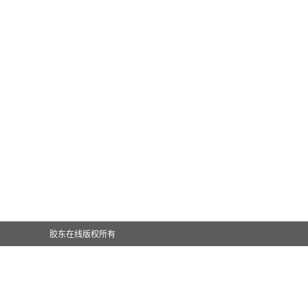
胶东在线版权所有