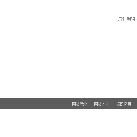
责任编辑
网站简介
网站地址
标识说明