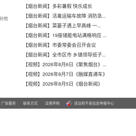
【烟台新闻】多彩暑假 快乐成长
【烟台新闻】活禽运输车故障 消防急...
:孙悦
【烟台新闻】菜篓子遇上早高峰 一...
【烟台新闻】19座储能电站满格响应 ...
【烟台新闻】市委常委会召开会议
【烟台新闻】全市区市 乡镇领导班子...
【视频】2026年8月6日《聚焦烟台》...
【视频】2026年8月7日《融媒直通车》
【视频】2026年8月5日《烟台新闻》
广告服务
联系方式
法律声明
违法和不良信息举报中心