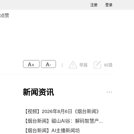
注册
登录
你点赞
A+
A-
|
举报
纠错
∙∙∙
新闻资讯
【视频】2026年8月6日《烟台新闻》
【烟台新闻】磁山AI谷：解码智慧产...
【烟台新闻】AI主播新闻坊