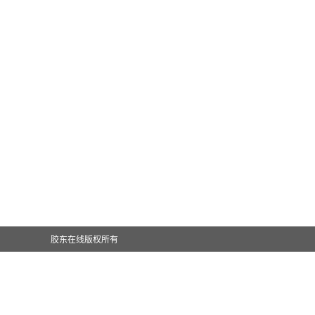
胶东在线版权所有