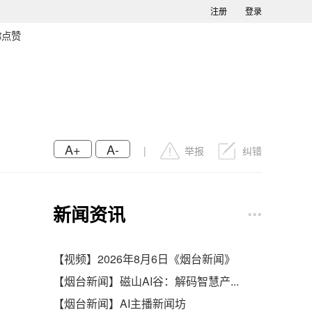
注册
登录
你点赞
A+
A-
|
举报
纠错
∙∙∙
新闻资讯
【视频】2026年8月6日《烟台新闻》
【烟台新闻】磁山AI谷：解码智慧产...
【烟台新闻】AI主播新闻坊