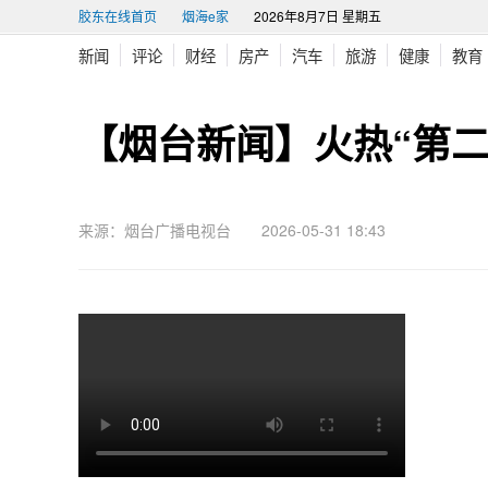
胶东在线首页
烟海e家
2026年8月7日 星期五
新闻
评论
财经
房产
汽车
旅游
健康
教育
【烟台新闻】火热“第二
来源：烟台广播电视台 2026-05-31 18:43