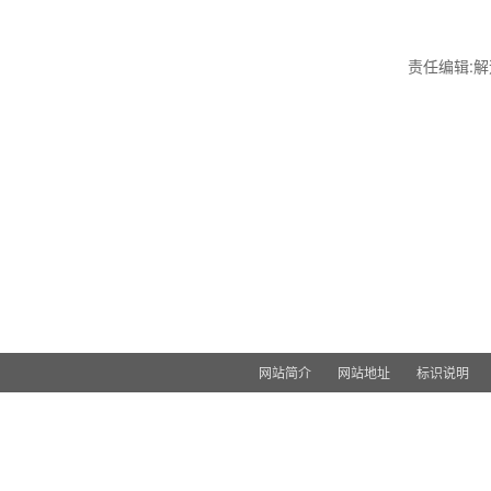
责任编辑:
网站简介
网站地址
标识说明