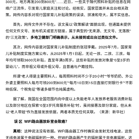
300元，地方再发200到800元”……近日，一些关于隔代照料补贴的信息在网
络广泛流传，引发育儿家庭关注和讨论。经核实，国家层面并未出台相关政
策。网传内容系对现行国家育儿补贴政策的误读、拼凑和夸大，属不实信息。
首先，网传文件并不存在。该文虽以“政策解读”面貌出现，但通篇未提供
任何文件文号、发布机关或官方链接，属于典型的“无来源、无文号、无落款”
的“三无政策”。
多地卫健部门明确表示，从未接到或出台过类似文件。
其次，网传内容是对国家育儿补贴制度的张冠李戴。2025年7月，国家育
儿补贴制度实施方案公布，从2025年1月1日起，无论一孩、二孩、三孩，每
年均可领取3600元补贴，直至年满3周岁。这些补贴的发放对象是“0至3岁的
婴幼儿”，而非祖父母或外祖父母，且普遍与户籍挂钩。
所谓“老人得是主要照料人，每周照料时间不少于20小时”“爷爷奶奶、外公
外婆主要照料人每月可领200到800元”“每月10日到15日直接打到银行卡”“不影
响低保、个税免征”等诸多细节也纯属虚构。
据了解，我国在全国范围内向中度以上失能老年人发放养老服务消费补贴
以及部分地区在探索“0至3岁托育服务补贴”时，虽间接惠及部分家庭，但从未
以“老人带娃”作为直接发放依据，两者本质无任何关联。（来源：新华社）
误 区
WiFi路由器放卧室会致癌？
真相：
这种说法没有依据。WiFi路由器工作时确实会发射无线电波，这些
无线电波属于电磁辐射的一种。但WiFi路由器产生的辐射属于非电离辐射，这