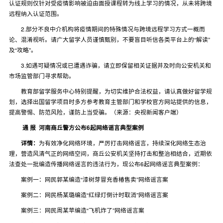
认证规则仅针对受疫情影响被迫由面授课程转为线上学习的情况，从未将跨境
远程纳入认证范围。
2.部分不良中介机构将疫情期间的特殊情况与跨境远程学习方式一概而
论、混淆视听。请广大留学人员谨慎甄别，不要盲目听信各类平台上的“解读”
及“攻略”。
3.如遇可疑情况或已遭遇诈骗，请立即保留相关证据并及时向公安机关和
市场监管部门寻求帮助。
教育部留学服务中心特别提醒，为切实维护合法权益，请认真做好留学规
划，选择出国留学项目时多方参考教育主管部门和学校官方网站提供的信息，
提高警惕、防范风险，谨防上当受骗。（来源：央视新闻客户端）
通 报
河南商丘警方公布6起网络谣言典型案例
详情：
为有效净化网络环境，严厉打击网络谣言，持续深化网络生态治
理，营造风清气正的网络空间，商丘公安机关坚持打击和整治相结合，近期依
法查处一批编造传播网络谣言的违法行为，现公布6起网络谣言典型案例：
案例一：网民郭某编造“漆树芽冒充香椿售卖”网络谣言案
案例二：网民杨某璐编造“红绿灯倒计时取消”网络谣言案
案例三：网民周某苹编造“飞机炸了”网络谣言案