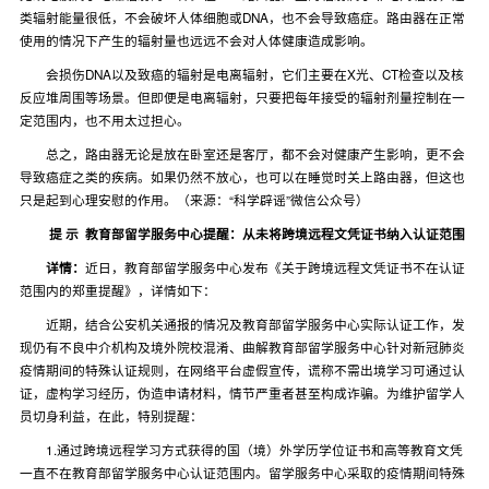
类辐射能量很低，不会破坏人体细胞或DNA，也不会导致癌症。路由器在正常
使用的情况下产生的辐射量也远远不会对人体健康造成影响。
会损伤DNA以及致癌的辐射是电离辐射，它们主要在X光、CT检查以及核
反应堆周围等场景。但即便是电离辐射，只要把每年接受的辐射剂量控制在一
定范围内，也不用太过担心。
总之，路由器无论是放在卧室还是客厅，都不会对健康产生影响，更不会
导致癌症之类的疾病。如果仍然不放心，也可以在睡觉时关上路由器，但这也
只是起到心理安慰的作用。（来源：“科学辟谣”微信公众号）
提 示
教育部留学服务中心提醒：从未将跨境远程文凭证书纳入认证范围
详情：
近日，教育部留学服务中心发布《关于跨境远程文凭证书不在认证
范围内的郑重提醒》，详情如下：
近期，结合公安机关通报的情况及教育部留学服务中心实际认证工作，发
现仍有不良中介机构及境外院校混淆、曲解教育部留学服务中心针对新冠肺炎
疫情期间的特殊认证规则，在网络平台虚假宣传，谎称不需出境学习可通过认
证，虚构学习经历，伪造申请材料，情节严重者甚至构成诈骗。为维护留学人
员切身利益，在此，特别提醒：
1.通过跨境远程学习方式获得的国（境）外学历学位证书和高等教育文凭
一直不在教育部留学服务中心认证范围内。留学服务中心采取的疫情期间特殊