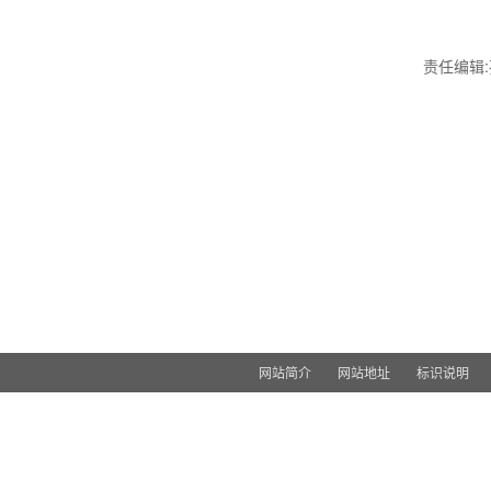
责任编辑
网站简介
网站地址
标识说明